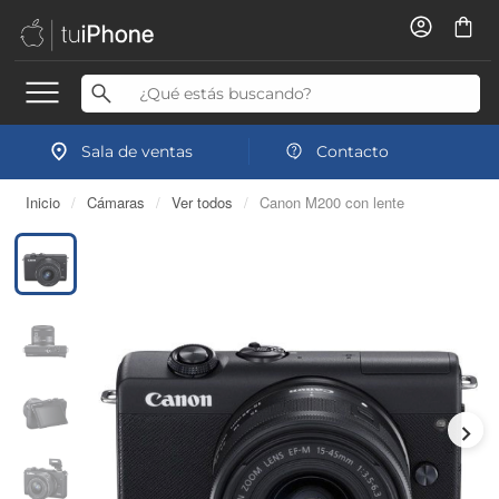
Sala de ventas
Contacto
Inicio
/
Cámaras
/
Ver todos
/
Canon M200 con lente