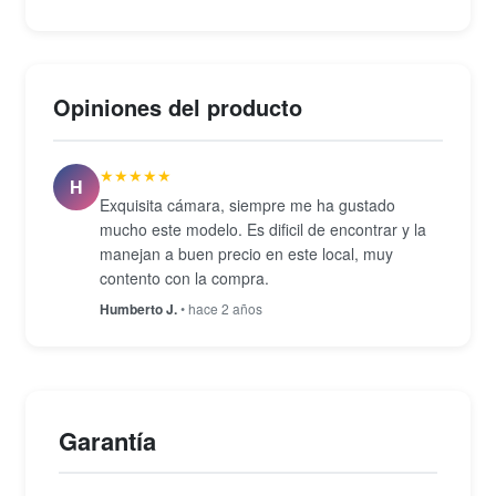
detección de ojos y hasta 143 puntos AF según la
lente montada. La cámara graba video 4K UHD a
24p y Full HD 1080p a 60p en formato MP4, e
Opiniones del producto
incluye flash pop-up integrado y zapata hot shoe
para accesorios externos. Con un peso de
★★★★★
aproximadamente 299 g con batería y tarjeta, y
H
Exquisita cámara, siempre me ha gustado
dimensiones de 108,2 × 67,1 × 35,1 mm, resulta
mucho este modelo. Es dificil de encontrar y la
fácil de transportar como complemento visual en
manejan a buen precio en este local, muy
cualquier salida.
contento con la compra.
Humberto J.
• hace 2 años
Garantía