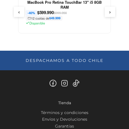
MacBook Pro Retina TouchBar 13" i5 8GB
RAM
‹
›
$
599.990
$999.990
-40%
12 cuotas de
$49.999
Disponible
DESPACHAMOS A TODO CHILE
Tienda
Términos y condiciones
Envíos y Devoluciones
Garantías