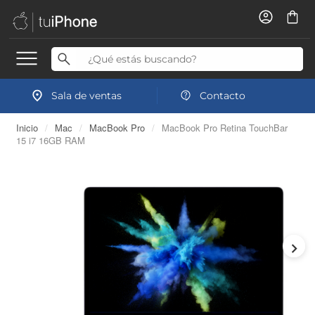
Sala de ventas
Contacto
Inicio
/
Mac
/
MacBook Pro
/
MacBook Pro Retina TouchBar
15 i7 16GB RAM