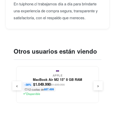
En tuiphone.cl trabajamos día a día para brindarte
Vicente V.
• hace 3 años
una experiencia de compra segura, transparente y
satisfactoria, con el respaldo que mereces.
★★★★★
N
Parece nuevo, cero detalles y muy veloz
Natalia L.
• hace 3 años
Otros usuarios están viendo
★★★★★
J
Gracias por el despacho, muy rapido. Y el
equipo como siempre impecable, no fallan uds.
Jaime L.
• hace 3 años
APPLE
MacBook Air M2 15" 8 GB RAM
‹
›
$
1.049.990
$1.699.990
-38%
★★★★★
S
12 cuotas de
$87.499
Buen diseño, liviano y potente. Estuve mucho
Disponible
tiempo pensando cual comprar y me decidí por
este, me encantó.
Soledad S.
• hace 3 años