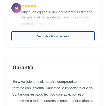
★★★★★
M
Muy buen equipo, livianito y potente. El tamaño
me gusta, el transporte se hace muy comodo.
Mauricio S.
• hace 3 años
Ver todas las opiniones
★★★★★
R
Compré y llegó 3 horas después, buenísimo. El
equipo muy bueno, me encantó..
Roberto F.
• hace 3 años
Garantía
★★★★★
M
El envio fue muy rapido y eficiente. El equipo
En www.tuiphone.cl, nuestro compromiso no
llego impecable y la verdad es muy potente y
ligero. No pensé que estaría tan bueno por que
termina con la venta. Sabemos lo importante que es
lo encontré barato, realmente muy feliz.
contar con respaldo técnico confiable, por eso
Maga T.
• hace 3 años
ofrecemos a todos nuestros clientes soporte técnico