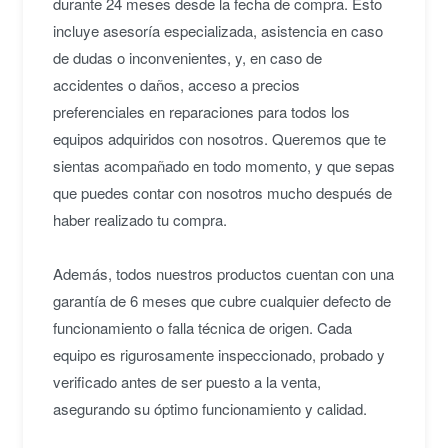
durante 24 meses desde la fecha de compra. Esto
incluye asesoría especializada, asistencia en caso
★★★★★
N
de dudas o inconvenientes, y, en caso de
Excelente experiencia, muy contento con mi
compra. Ha funcionado de lujo, cuando quiera
accidentes o daños, acceso a precios
comprar un iPhone iré con uds.
preferenciales en reparaciones para todos los
Natalia M.
• hace 3 años
equipos adquiridos con nosotros. Queremos que te
sientas acompañado en todo momento, y que sepas
★★★★★
que puedes contar con nosotros mucho después de
R
La mejor compra de mi vida sin duda. Lo
haber realizado tu compra.
necesitaba para la universidad, y tenía miedo de
no saber usarlo pero es super fácil y cómodo.
Además, todos nuestros productos cuentan con una
LO AMO
garantía de 6 meses que cubre cualquier defecto de
Robert K.
• hace 3 años
funcionamiento o falla técnica de origen. Cada
equipo es rigurosamente inspeccionado, probado y
★★★★★
V
verificado antes de ser puesto a la venta,
Una joya este computador, te compras un
asegurando su óptimo funcionamiento y calidad.
equipo muy rico a un precio super conveniente.
Duran muchísimo si lo cuidas.