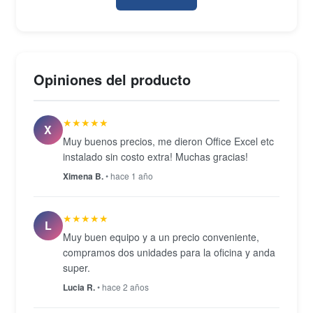
3.0, un Thunderbolt 2, Wi-Fi 802.11ac y Bluetooth
4.2, cubriendo los periféricos habituales del
ecosistema Mac. El teclado retroiluminado y el
trackpad multitáctil Force Touch —marcas
Opiniones del producto
distintivas de la línea— siguen siendo una referencia
de confort en el uso diario. Llega revisado y en
★★★★★
condición Seminuevo, con cargador MagSafe 2 de
X
Muy buenos precios, me dieron Office Excel etc
45 W incluido.
instalado sin costo extra! Muchas gracias!
Ximena B.
• hace 1 año
★★★★★
L
Muy buen equipo y a un precio conveniente,
compramos dos unidades para la oficina y anda
super.
Lucia R.
• hace 2 años