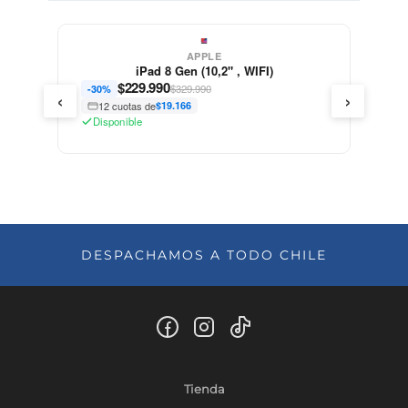
APPLE
iPad 8 Gen (10,2" , WIFI)
$
229.990
$329.990
-30%
‹
›
12 cuotas de
$19.166
Disponible
DESPACHAMOS A TODO CHILE
Tienda