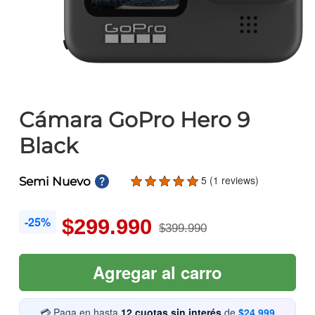
Cámara GoPro Hero 9
Black
5 (1 reviews)
Semi Nuevo
-25%
$299.990
$399.990
Agregar al carro
💳 Paga en hasta
12 cuotas sin interés
de
$24.999