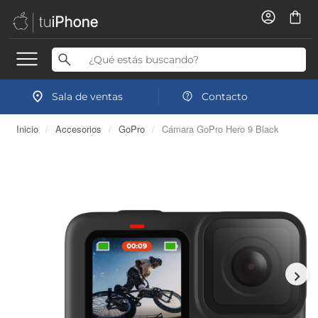
Sala de ventas
Contacto
Inicio
/
Accesorios
/
GoPro
/
Cámara GoPro Hero 9 Black