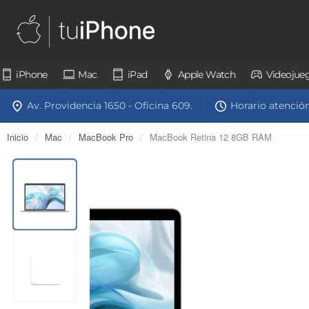
iPhone
Mac
iPad
Apple Watch
Videojue
Av. Providencia 1650 - Oficina 609.
Horario atención:
Inicio
/
Mac
/
MacBook Pro
/
MacBook Retina 12 8GB RAM