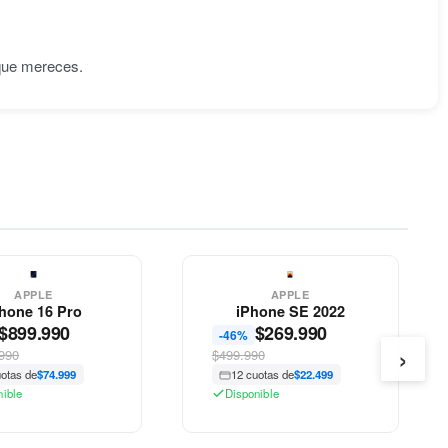
 que mereces.
APPLE
APPLE
hone 16 Pro
iPhone SE 2022
$
899.990
$
269.990
-46%
›
990
$499.990
uotas de
$74.999
12 cuotas de
$22.499
nible
Disponible