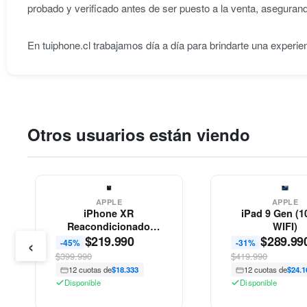
probado y verificado antes de ser puesto a la venta, aseguran
En tuiphone.cl trabajamos día a día para brindarte una experie
Otros usuarios están viendo
APPLE
APPLE
iPhone XR
iPad 9 Gen (10
Reacondicionado
WIFI)
‹
$
219.990
Apple
$
289.99
-45%
-31%
$399.990
$419.990
12 cuotas de
$18.333
12 cuotas de
$24.1
Disponible
Disponible