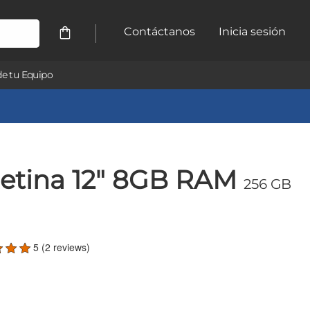
Contáctanos
Inicia sesión
e tu Equipo
etina 12" 8GB RAM
256 GB
5 (2 reviews)