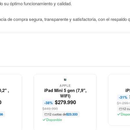
do su óptimo funcionamiento y calidad.
ncia de compra segura, transparente y satisfactoria, con el respaldo
APPLE
,2" ,
iPad Mini 5 gen (7,9",
iP
WIFI)
-31%
0
$
279.990
-38%
$1.299.
$449.990
12 c
66
12 cuotas de
$23.333
Dispo
Disponible