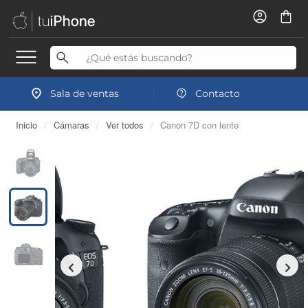
Sala de ventas
Contacto
Inicio
/
Cámaras
/
Ver todos
/
Canon 7D con lente