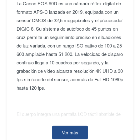
La Canon EOS 90D es una cámara réflex digital de
formato APS-C lanzada en 2019, equipada con un
sensor CMOS de 32,5 megapíxeles y el procesador
DIGIC 8. Su sistema de autofoco de 45 puntos en
cruz permite un seguimiento preciso en situaciones
de luz variada, con un rango ISO nativo de 100 a 25
600 ampliable hasta 51 200. La velocidad de disparo
continuo llega a 10 cuadros por segundo, y la
grabación de video alcanza resolución 4K UHD a 30
fps sin recorte del sensor, además de Full HD 1080p
hasta 120 fps.
El cuerpo integra una pantalla LCD táctil abatible de
7,62 cm con resolución de 1 040 000 puntos y un
visor óptico con cobertura del 100 %. La
Ver más
conectividad incluye Wi-Fi y Bluetooth para