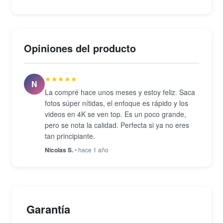
transferencia de imágenes y control remoto desde
dispositivos móviles. Se entrega en condición
seminuevo con lente incluido, representando una
Opiniones del producto
opción sólida para fotógrafos y videógrafos que
buscan alta resolución y versatilidad en un cuerpo
★★★★★
DSLR maduro.
N
La compré hace unos meses y estoy feliz. Saca
fotos súper nítidas, el enfoque es rápido y los
videos en 4K se ven top. Es un poco grande,
pero se nota la calidad. Perfecta si ya no eres
tan principiante.
Nicolas S.
• hace 1 año
Garantía