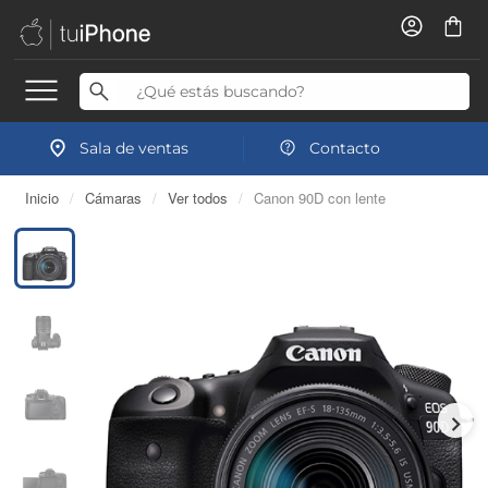
Sala de ventas
Contacto
Inicio
/
Cámaras
/
Ver todos
/
Canon 90D con lente