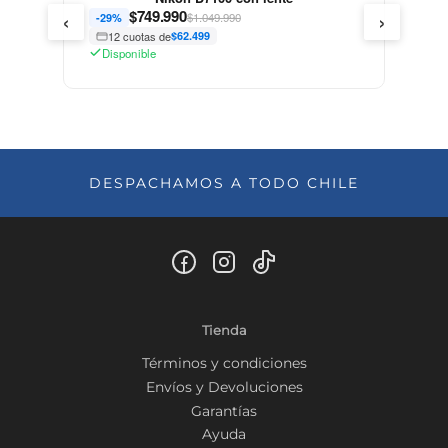
‹
›
$
749.990
$1.049.990
-29%
12 cuotas de
$62.499
Disponible
DESPACHAMOS A TODO CHILE
Tienda
Términos y condiciones
Envíos y Devoluciones
Garantías
Ayuda