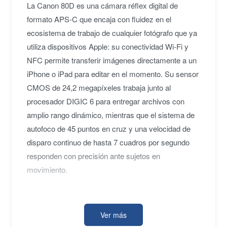
La Canon 80D es una cámara réflex digital de
formato APS-C que encaja con fluidez en el
ecosistema de trabajo de cualquier fotógrafo que ya
utiliza dispositivos Apple: su conectividad Wi-Fi y
NFC permite transferir imágenes directamente a un
iPhone o iPad para editar en el momento. Su sensor
CMOS de 24,2 megapíxeles trabaja junto al
procesador DIGIC 6 para entregar archivos con
amplio rango dinámico, mientras que el sistema de
autofoco de 45 puntos en cruz y una velocidad de
disparo continuo de hasta 7 cuadros por segundo
responden con precisión ante sujetos en
movimiento.
La pantalla LCD táctil abatible de 7,62 cm con
Ver más
resolución de 1.040.000 puntos facilita la