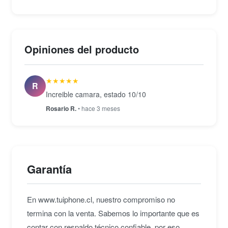
composición desde ángulos variados, y el visor
óptico cubre el 100 % del encuadre. La grabación de
video Full HD 1080p a hasta 60 cuadros por
Opiniones del producto
segundo está disponible en múltiples cadencias,
ofreciendo flexibilidad tanto en producción como en
★★★★★
postproducción. El rango ISO nativo de 100 a 16
R
Increible camara, estado 10/10
000, ampliable hasta 25 600, permite trabajar en
condiciones de iluminación exigentes sin sacrificar
Rosario R.
• hace 3 meses
el detalle de la imagen.
Garantía
En www.tuiphone.cl, nuestro compromiso no
termina con la venta. Sabemos lo importante que es
contar con respaldo técnico confiable, por eso