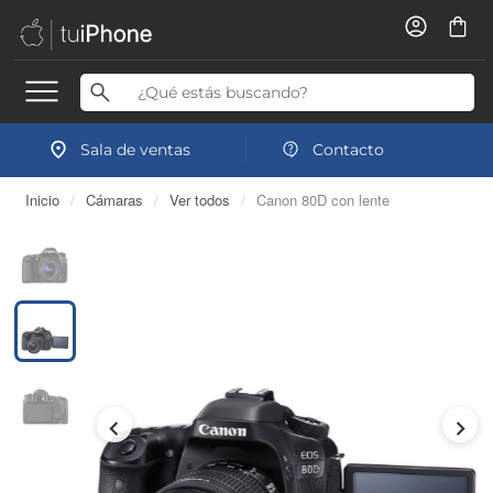
Sala de ventas
Contacto
Inicio
/
Cámaras
/
Ver todos
/
Canon 80D con lente