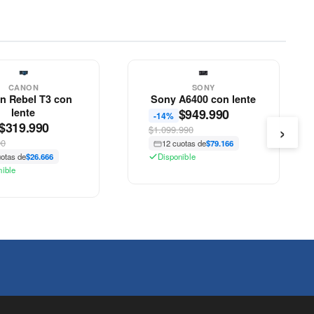
CANON
SONY
n Rebel T3 con
Sony A6400 con lente
lente
$
949.990
-14%
›
$
319.990
$1.099.990
90
12 cuotas de
$79.166
uotas de
$26.666
Disponible
nible