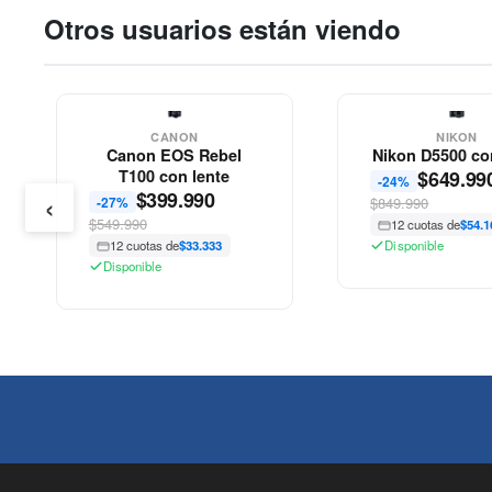
Otros usuarios están viendo
CANON
NIKON
Canon EOS Rebel
Nikon D5500 co
T100 con lente
$
649.99
-24%
‹
$
399.990
-27%
$849.990
$549.990
12 cuotas de
$54.1
12 cuotas de
$33.333
Disponible
Disponible