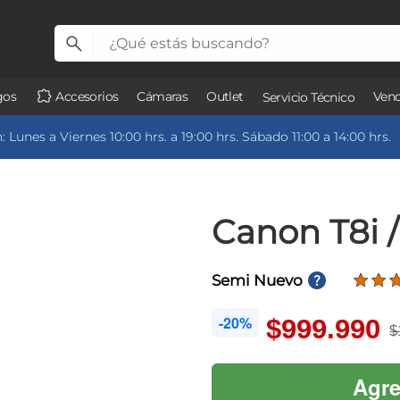
gos
Accesorios
Cámaras
Outlet
Vend
Servicio Técnico
 Lunes a Viernes 10:00 hrs. a 19:00 hrs. Sábado 11:00 a 14:00 hrs.
Canon T8i 
Semi Nuevo
-20%
$999.990
$
Agre