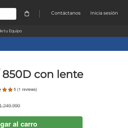
Contáctanos
Inicia sesión
e tu Equipo
/ 850D con lente
5 (1 reviews)
1.249.990
gar al carro