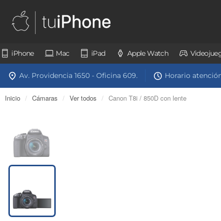
iPhone
Mac
iPad
Apple Watch
Videojue
Av. Providencia 1650 - Oficina 609.
Horario atención:
Inicio
/
Cámaras
/
Ver todos
/
Canon T8i / 850D con lente