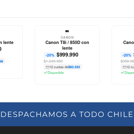
CANON
n lente
Canon T8i / 850D con
Cano
0
lente
$
999.990
-20%
-20%
$1.249.990
$399.9
66
12 cuotas de
$83.333
12 c
Disponible
Dispo
DESPACHAMOS A TODO CHILE