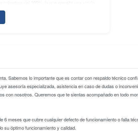
na cobertura del 100%, lo que permite una visión
a la intemperie, diseñado para soportar el uso en
 características como el modo de disparo en
iedad de modos de escena para una mayor
es de alta calidad con un diseño robusto,
cámara DSLR full-frame con un rendimiento
ta. Sabemos lo importante que es contar con respaldo técnico confia
uye asesoría especializada, asistencia en caso de dudas o inconveni
iridos con nosotros. Queremos que te sientas acompañado en todo m
 6 meses que cubre cualquier defecto de funcionamiento o falla téc
do su óptimo funcionamiento y calidad.