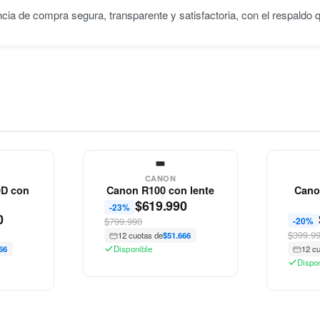
ncia de compra segura, transparente y satisfactoria, con el respaldo
CANON
0D con
Canon R100 con lente
Cano
$
619.990
-23%
0
$799.990
-20%
$399.9
12 cuotas de
$51.666
66
Disponible
12 c
Dispo