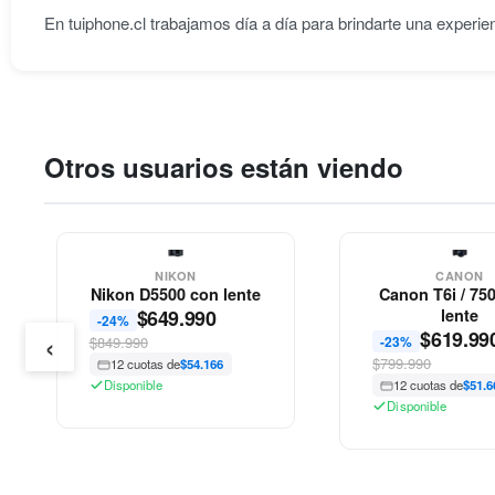
En tuiphone.cl trabajamos día a día para brindarte una experie
Otros usuarios están viendo
NIKON
CANON
Nikon D5500 con lente
Canon T6i / 75
$
649.990
lente
-24%
‹
$
619.99
$849.990
-23%
$799.990
12 cuotas de
$54.166
Disponible
12 cuotas de
$51.6
Disponible