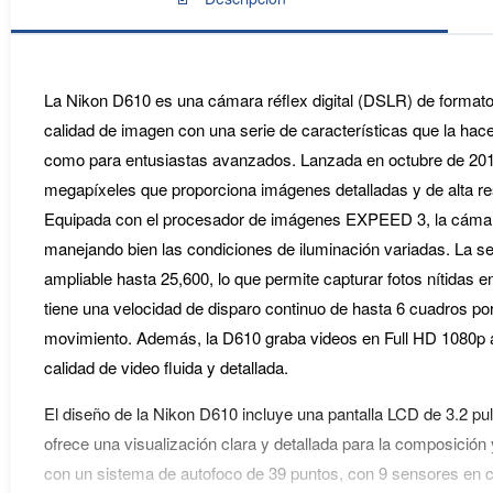
La Nikon D610 es una cámara réflex digital (DSLR) de formato
calidad de imagen con una serie de características que la hac
como para entusiastas avanzados. Lanzada en octubre de 20
megapíxeles que proporciona imágenes detalladas y de alta re
Equipada con el procesador de imágenes EXPEED 3, la cámara 
manejando bien las condiciones de iluminación variadas. La se
ampliable hasta 25,600, lo que permite capturar fotos nítidas 
tiene una velocidad de disparo continuo de hasta 6 cuadros por
movimiento. Además, la D610 graba videos en Full HD 1080p 
calidad de video fluida y detallada.
El diseño de la Nikon D610 incluye una pantalla LCD de 3.2 p
ofrece una visualización clara y detallada para la composició
con un sistema de autofoco de 39 puntos, con 9 sensores en c