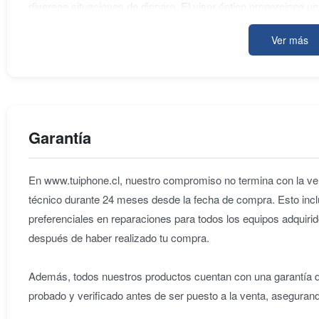
diversas situaciones de disparo. El visor óptico proporciona u
completa de la escena. La D610 presenta un cuerpo resistente 
Ver más
diversas condiciones ambientales. La cámara también incluye
ráfaga, opciones avanzadas de control de imagen, y una var
creatividad. En resumen, la Nikon D610 combina especificacion
haciendo de ella una opción sólida para quienes buscan una 
confiable y versatilidad creativa.
Garantía
En www.tuiphone.cl, nuestro compromiso no termina con la ven
técnico durante 24 meses desde la fecha de compra. Esto incl
preferenciales en reparaciones para todos los equipos adqu
después de haber realizado tu compra.
Además, todos nuestros productos cuentan con una garantía de
probado y verificado antes de ser puesto a la venta, aseguran