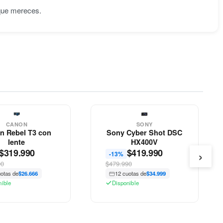
 que mereces.
CANON
SONY
n Rebel T3 con
Sony Cyber Shot DSC
lente
HX400V
›
$
319.990
$
419.990
-13%
90
$479.990
uotas de
$26.666
12 cuotas de
$34.999
nible
Disponible