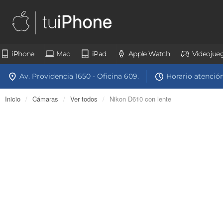
iPhone
Mac
iPad
Apple Watch
Videojue
Av. Providencia 1650 - Oficina 609.
Horario atención:
Inicio
/
Cámaras
/
Ver todos
/
Nikon D610 con lente