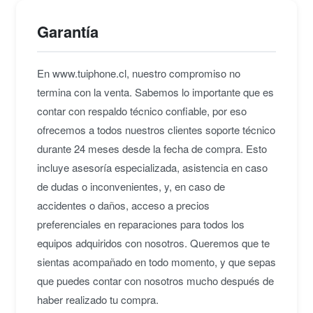
de la D7000 incluye 39 puntos de enfoque, con 9
Garantía
sensores en cruz, garantizando un enfoque rápido y
preciso en una variedad de situaciones de disparo.
La cámara también ofrece una variedad de modos
En www.tuiphone.cl, nuestro compromiso no
de escena y funciones avanzadas como el modo
termina con la venta. Sabemos lo importante que es
HDR (alto rango dinámico), el control de imagen y el
contar con respaldo técnico confiable, por eso
soporte para disparo en ráfaga a 6 cuadros por
ofrecemos a todos nuestros clientes soporte técnico
segundo, permitiendo a los fotógrafos capturar
durante 24 meses desde la fecha de compra. Esto
sujetos en movimiento con precisión. Con su sólida
incluye asesoría especializada, asistencia en caso
construcción y características avanzadas, la Nikon
de dudas o inconvenientes, y, en caso de
D7000 es una opción robusta para aquellos que
accidentes o daños, acceso a precios
buscan una cámara DSLR con capacidad
preferenciales en reparaciones para todos los
profesional y una gran flexibilidad creativa.
equipos adquiridos con nosotros. Queremos que te
sientas acompañado en todo momento, y que sepas
que puedes contar con nosotros mucho después de
haber realizado tu compra.