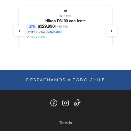
NIKON
Nikon D3100 con lente
$
329.990
$449.990
-27%
‹
›
12 cuotas de
$27.499
Disponible
DESPACHAMOS A TODO CHILE
Tienda