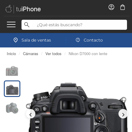
Sala de ventas
Contacto
Inicio
/
Cámaras
/
Ver todos
/
Nikon D7000 con lente