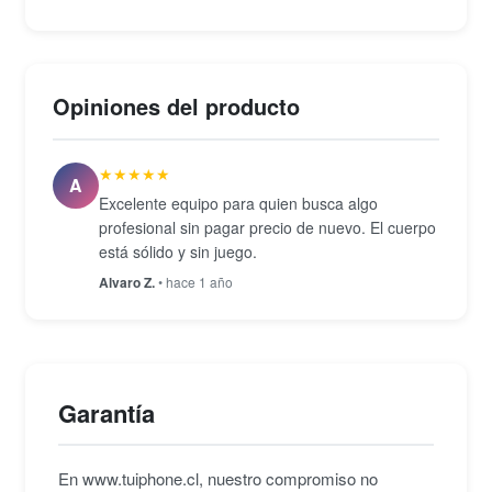
puntos con seguimiento 3D ofrece precisión en
distintas condiciones de disparo, y el modo de
disparo continuo alcanza 4 cuadros por segundo.
Opiniones del producto
Incluye modos de escena y efectos integrados —
HDR, efecto miniatura, color selectivo— que
★★★★★
permiten explorar estilos creativos directamente
A
Excelente equipo para quien busca algo
desde la cámara. La montura Nikon F hace
profesional sin pagar precio de nuevo. El cuerpo
compatible el cuerpo con una amplia gama de
está sólido y sin juego.
ópticas y accesorios como flashes externos y
Alvaro Z.
• hace 1 año
micrófonos.
Garantía
En www.tuiphone.cl, nuestro compromiso no