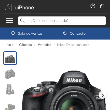
Sala de ventas
Contacto
Inicio
/
Cámaras
/
Ver todos
/
Nikon D5100 con lente