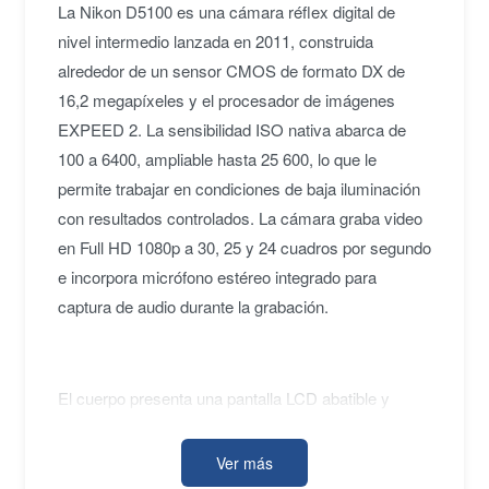
La Nikon D5100 es una cámara réflex digital de
nivel intermedio lanzada en 2011, construida
alrededor de un sensor CMOS de formato DX de
16,2 megapíxeles y el procesador de imágenes
EXPEED 2. La sensibilidad ISO nativa abarca de
100 a 6400, ampliable hasta 25 600, lo que le
permite trabajar en condiciones de baja iluminación
con resultados controlados. La cámara graba video
en Full HD 1080p a 30, 25 y 24 cuadros por segundo
e incorpora micrófono estéreo integrado para
captura de audio durante la grabación.
El cuerpo presenta una pantalla LCD abatible y
giratoria de 3" con resolución de 921 000 puntos, útil
para componer desde ángulos poco
Ver más
convencionales. El sistema de autofoco de 11