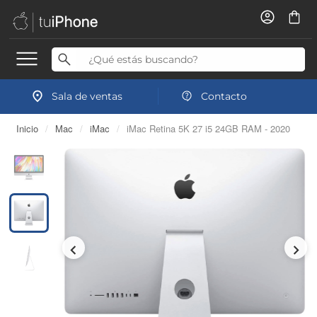
Sala de ventas
Contacto
Inicio
/
Mac
/
iMac
/
iMac Retina 5K 27 i5 24GB RAM - 2020