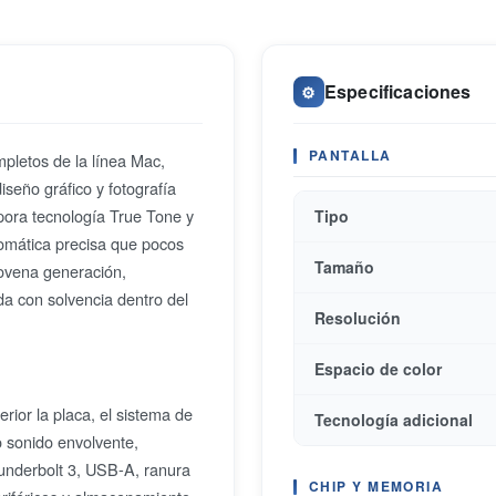
Especificaciones
⚙️
PANTALLA
pletos de la línea Mac,
iseño gráfico y fotografía
pora tecnología True Tone y
Tipo
romática precisa que pocos
Tamaño
novena generación,
 con solvencia dentro del
Resolución
Espacio de color
rior la placa, el sistema de
Tecnología adicional
o sonido envolvente,
hunderbolt 3, USB-A, ranura
CHIP Y MEMORIA