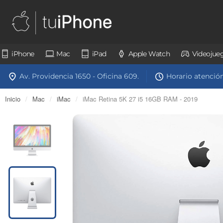
iPhone
Mac
iPad
Apple Watch
Videojue
Av. Providencia 1650 - Oficina 609.
Horario atención:
Inicio
/
Mac
/
iMac
/
iMac Retina 5K 27 i5 16GB RAM - 2019