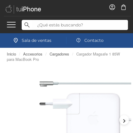
Sala de ventas
Contacto
Inicio
/
Accesorios
/
Cargadores
/
Cargador Magsafe 1 85W
para MacBook Pro