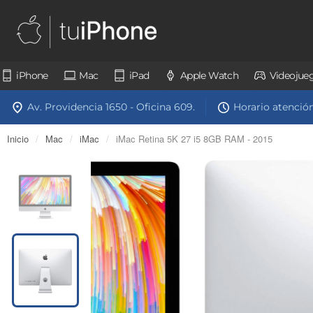
iPhone
Mac
iPad
Apple Watch
Videojue
Av. Providencia 1650 - Oficina 609.
Horario atención:
Inicio
/
Mac
/
iMac
/
iMac Retina 5K 27 i5 8GB RAM - 2015