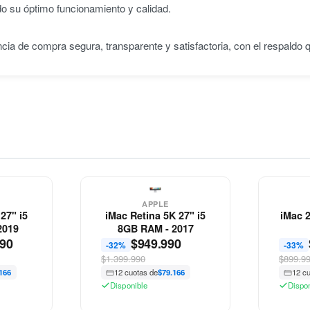
do su óptimo funcionamiento y calidad.
ncia de compra segura, transparente y satisfactoria, con el respaldo
APPLE
27" i5
iMac Retina 5K 27" i5
iMac 
2019
8GB RAM - 2017
990
$
949.990
-32%
-33%
$1.399.990
$899.9
166
12 cuotas de
$79.166
12 c
Disponible
Dispo