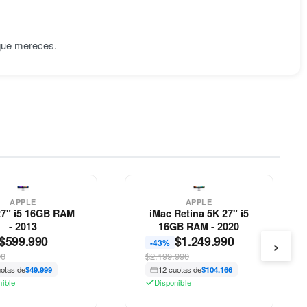
 que mereces.
APPLE
APPLE
27" i5 16GB RAM
iMac Retina 5K 27" i5
- 2013
16GB RAM - 2020
›
$
599.990
$
1.249.990
-43%
90
$2.199.990
uotas de
$49.999
12 cuotas de
$104.166
nible
Disponible