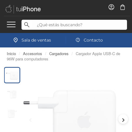
Sala de ventas
Contacto
Inicio
/
Accesorios
/
Cargadores
/
Cargador Apple USB-C de
96W para computadores