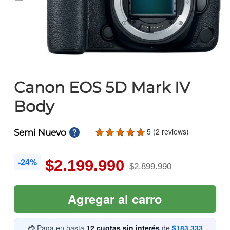
Canon EOS 5D Mark IV
Body
5 (2 reviews)
Semi Nuevo
-24%
$2.199.990
$2.899.990
Agregar al carro
💳 Paga en hasta
12 cuotas sin interés
de
$183.333