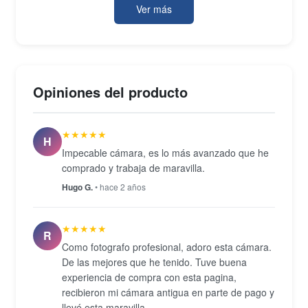
Ver más
Para video, la cámara graba en 4K a 30 fps, Full HD
a 60 fps y HD a 120 fps, lo que cubre desde
producciones profesionales hasta secuencias en
cámara lenta. El cuerpo está fabricado en aleación
Opiniones del producto
de magnesio con sellado contra polvo y humedad, y
la pantalla LCD táctil trasera de aproximadamente
★★★★★
8,1 cm ofrece 1,62 millones de puntos para navegar
H
Impecable cámara, es lo más avanzado que he
los menús con precisión. La sensibilidad ISO nativa
comprado y trabaja de maravilla.
va de 100 a 32 000, ampliable entre 50 y 102 400, y
Hugo G.
• hace 2 años
la cadencia de disparo continuo alcanza los 7 fps.
★★★★★
R
Como fotografo profesional, adoro esta cámara.
De las mejores que he tenido. Tuve buena
experiencia de compra con esta pagina,
recibieron mi cámara antigua en parte de pago y
llevé esta maravilla.