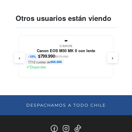
Otros usuarios están viendo
CANON
Canon EOS M50 MK II con lente
‹
›
$
799.990
$979.990
-18%
12 cuotas de
$66.666
Disponible
DESPACHAMOS A TODO CHILE