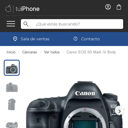
Sala de ventas
Contacto
Inicio
/
Cámaras
/
Ver todos
/
Canon EOS 5D Mark IV Body