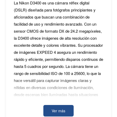
La Nikon D3400 es una cámara réflex digital
(DSLR) diseñada para fotógrafos principiantes y
aficionados que buscan una combinación de
facilidad de uso y rendimiento avanzado. Con un
sensor CMOS de formato DX de 24.2 megapíxeles,
la D3400 ofrece imágenes de alta resolución con
excelente detalle y colores vibrantes. Su procesador
de imágenes EXPEED 4 asegura un rendimiento
rápido y eficiente, permitiendo disparos continuos de
hasta 5 cuadros por segundo. La cámara tiene un
rango de sensibilidad ISO de 100 a 25600, lo que la
hace versátil para capturar imágenes claras y
nítidas en diversas condiciones de iluminación,
desde escenas bien iluminadas hasta situaciones
de poca luz. El sistema de autofoco de 11 puntos,
que incluye un punto de tipo cruz en el centro,
Ver más
garantiza un enfoque rápido y preciso, ideal para