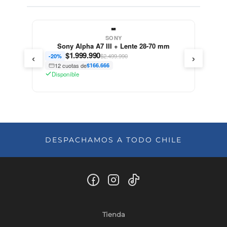
SONY
CANON
7 III + Lente 28-70 mm
Canon EOS M50 MK II co
‹
›
0
$
799.990
$2.499.990
$979.990
-18%
6.666
12 cuotas de
$66.666
Disponible
DESPACHAMOS A TODO CHILE
Tienda