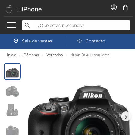
Sala de ventas
Contacto
Inicio
/
Cámaras
/
Ver todos
/
Nikon D3400 con lente