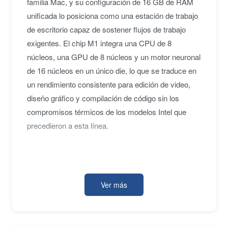
familia Mac, y su configuración de 16 GB de RAM
unificada lo posiciona como una estación de trabajo
de escritorio capaz de sostener flujos de trabajo
exigentes. El chip M1 integra una CPU de 8
núcleos, una GPU de 8 núcleos y un motor neuronal
de 16 núcleos en un único die, lo que se traduce en
un rendimiento consistente para edición de video,
diseño gráfico y compilación de código sin los
compromisos térmicos de los modelos Intel que
precedieron a esta línea.
El chasis de aluminio de 19,7 × 19,7 × 3,6 cm
mantiene el factor de forma compacto que
Ver más
caracteriza al Mac Mini, mientras que la
conectividad cubre dos puertos Thunderbolt / USB
4, dos USB-A, HDMI 2.0, Ethernet configurable