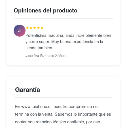
hasta 10 Gb y una toma de 3,5 mm. Wi-Fi 6
Opiniones del producto
(802.11ax) y Bluetooth 5.0 completan el conjunto
inalámbrico. Para quienes ya trabajan en el
★★★★★
ecosistema Mac y buscan una unidad de escritorio
J
Potentisima maquina, anda increíblemente bien
silenciosa y densa en rendimiento, este Mac Mini
y corre super. Muy buena experiencia en la
seminuevo representa una incorporación directa y
tienda también.
sin fricciones.
Josefina R.
• hace 2 años
Garantía
En www.tuiphone.cl, nuestro compromiso no
termina con la venta. Sabemos lo importante que es
contar con respaldo técnico confiable, por eso