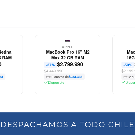
APPLE
APPLE
MacBook Pro 16" M2
MacBook Pr
Max 32 GB RAM
16GB RAM In
$
2.799.990
$
1.099
-37%
-50%
$4.449.990
$2.199.990
12 cuotas de
$233.333
12 cuotas de
$91
Disponible
Disponible
DESPACHAMOS A TODO CHILE