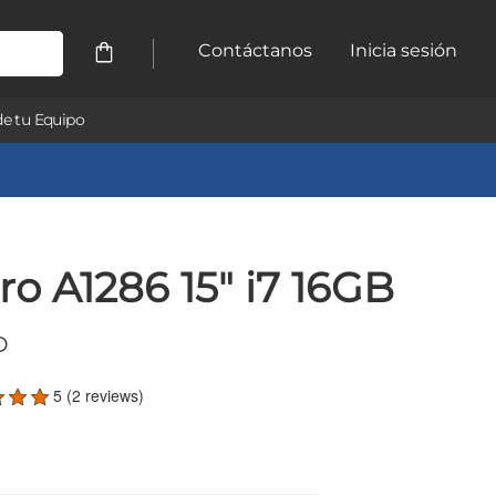
Contáctanos
Inicia sesión
e tu Equipo
o A1286 15" i7 16GB
D
5 (2 reviews)