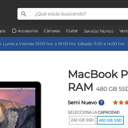
gos
Accesorios
Cámaras
Outlet
Vend
Servicio Técnico
 Lunes a Viernes 10:00 hrs. a 19:00 hrs. Sábado 11:00 a 14:00 hrs.
MacBook Pr
RAM
480 GB SS
Semi Nuevo
SELECCIONA LA
CAPACIDAD
240 GB SSD
480 GB SSD