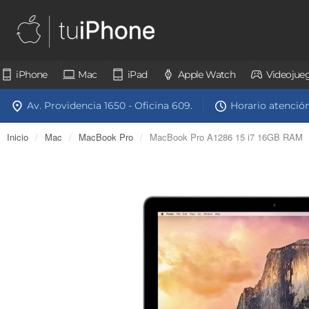
iPhone
Mac
iPad
Apple Watch
Videojue
Av. Providencia 1650 - Oficina 609.
Horario atención:
Inicio
/
Mac
/
MacBook Pro
/
MacBook Pro A1286 15 i7 16GB RAM