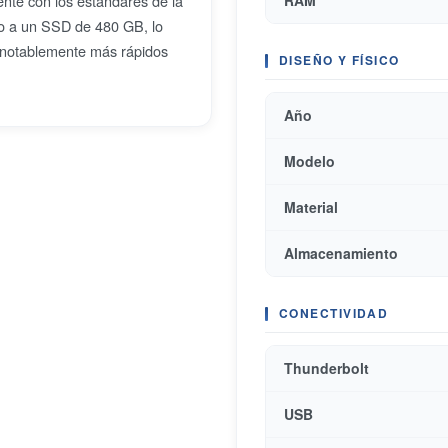
nte con los estándares de la
RAM
do a un SSD de 480 GB, lo
s notablemente más rápidos
DISEÑO Y FÍSICO
Año
Modelo
Material
Almacenamiento
CONECTIVIDAD
Thunderbolt
USB