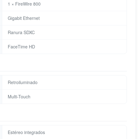
1 × FireWire 800
Gigabit Ethernet
Ranura SDXC
FaceTime HD
Retroiluminado
Multi-Touch
Estéreo integrados