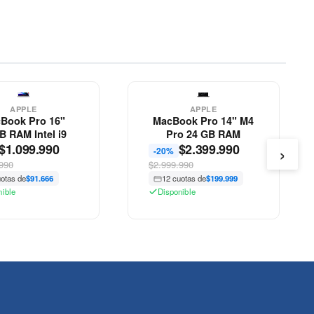
APPLE
o 16"
MacBook Pro 14" M4
Mac
tel i9
Pro 24 GB RAM
Tou
›
.990
$
2.399.990
-20%
-40%
$2.999.990
$999.
.666
12 cuotas de
$199.999
12 
Disponible
Disp