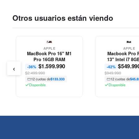
Otros usuarios están viendo
APPLE
APPLE
MacBook Pro 16" M1
Macbook Pro Retina
Pro 16GB RAM
13" Intel i7 8GB RAM
‹
$
1.599.990
$
549.990
-36%
-42%
$2.499.990
$949.990
12 cuotas de
$133.333
12 cuotas de
$45.833
Disponible
Disponible