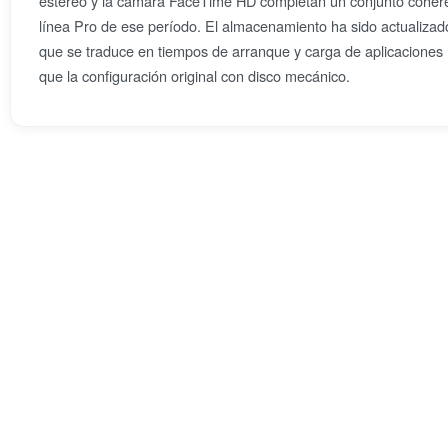
estéreo y la cámara FaceTime HD completan un conjunto cohere
línea Pro de ese período. El almacenamiento ha sido actualiza
que se traduce en tiempos de arranque y carga de aplicacione
que la configuración original con disco mecánico.