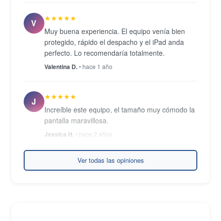
g.
★★★★★
V
Muy buena experiencia. El equipo venía bien
protegido, rápido el despacho y el iPad anda
perfecto. Lo recomendaría totalmente.
Valentina D.
• hace 1 año
★★★★★
J
Increíble este equipo, el tamaño muy cómodo la
pantalla maravillosa.
Jessica H.
• hace 2 años
Ver todas las opiniones
★★★★★
G
Llevaba muchos anos sin comprar y usar un
producto Apple. Necesitaba una tablet que me
durara en el tiempo y después de investigar
mucho me he decantado por el iPad 6.
Maravilloso la verdad.