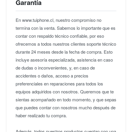
Garantía
Gilbert E.
• hace 2 años
En www.tuiphone.cl, nuestro compromiso no
★★★★★
termina con la venta. Sabemos lo importante que es
M
Impecable este iPad, me encanta. Lo uso para
contar con respaldo técnico confiable, por eso
estudio, series, etc. La pantalla es maravillosa.
ofrecemos a todos nuestros clientes soporte técnico
Maria Jesus S.
• hace 2 años
durante 24 meses desde la fecha de compra. Esto
incluye asesoría especializada, asistencia en caso
★★★★★
de dudas o inconvenientes, y, en caso de
J
Impresionante precio, ni en market place lo
accidentes o daños, acceso a precios
encontré tan barato. Te dan boleta y garantía.
preferenciales en reparaciones para todos los
Javiera R.
• hace 3 años
equipos adquiridos con nosotros. Queremos que te
sientas acompañado en todo momento, y que sepas
que puedes contar con nosotros mucho después de
haber realizado tu compra.
Además, todos nuestros productos cuentan con una