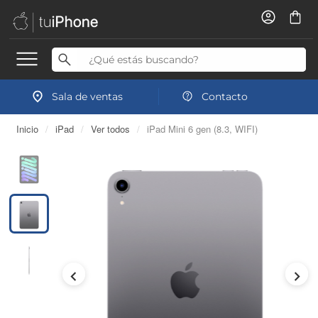
Sala de ventas
Contacto
Inicio
/
iPad
/
Ver todos
/
iPad Mini 6 gen (8.3, WIFI)