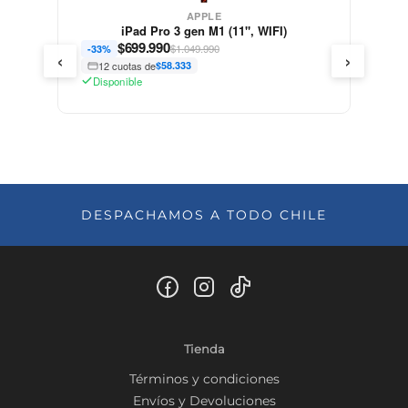
APPLE
iPad Pro 3 gen M1 (11", WIFI)
$
699.990
$1.049.990
-33%
‹
›
12 cuotas de
$58.333
Disponible
DESPACHAMOS A TODO CHILE
Tienda
Términos y condiciones
Envíos y Devoluciones