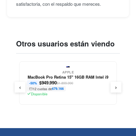
satisfactoria, con el respaldo que mereces.
Otros usuarios están viendo
APPLE
MacBook Pro Retina 15" 16GB RAM Intel i9
$
949.990
$1.899.990
-50%
‹
›
12 cuotas de
$79.166
Disponible