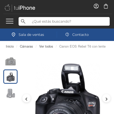
Sala de ventas
Contacto
Inicio
/
Cámaras
/
Ver todos
/
Canon EOS Rebel T6 con lente