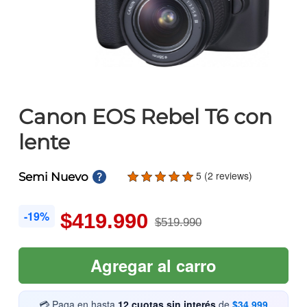
Canon EOS Rebel T6 con
lente
5 (2 reviews)
Semi Nuevo
-19%
$419.990
$519.990
Agregar al carro
💳 Paga en hasta
12 cuotas sin interés
de
$34.999