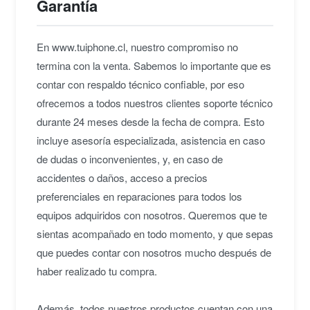
Garantía
notado diferencia al no necesitar mucho
rendimiento.
En www.tuiphone.cl, nuestro compromiso no
Natalia E.
• hace 2 años
termina con la venta. Sabemos lo importante que es
contar con respaldo técnico confiable, por eso
★★★★★
H
ofrecemos a todos nuestros clientes soporte técnico
Muy buen iPad, no tiene mucho que envidiarle a
durante 24 meses desde la fecha de compra. Esto
las versiones Pro a mi gusto, se asemeja harto
incluye asesoría especializada, asistencia en caso
al iPad Air 4. Muy buen equipo!!
de dudas o inconvenientes, y, en caso de
Haydee V.
• hace 2 años
accidentes o daños, acceso a precios
preferenciales en reparaciones para todos los
★★★★★
L
equipos adquiridos con nosotros. Queremos que te
Maravillosa tablet, increible realmente. Compre
sientas acompañado en todo momento, y que sepas
con retiro en tienda, retiré el mismo dia y todo
impecable. Gracias chicos.
que puedes contar con nosotros mucho después de
Loreto S.
• hace 3 años
haber realizado tu compra.
Además, todos nuestros productos cuentan con una