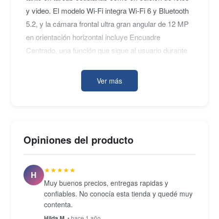
y video. El modelo Wi-Fi integra Wi-Fi 6 y Bluetooth
5.2, y la cámara frontal ultra gran angular de 12 MP
en orientación horizontal incluye Encuadre
Centrado, una función que sigue al usuario durante
videollamadas.
Ver más
En la parte trasera, la cámara gran angular de 12
MP graba video 4K y cuenta con autoenfoque por
Focus Pixels. El iPad es compatible con el Apple
Opiniones del producto
Pencil de primera generación mediante adaptador
USB-C a Apple Pencil, y con el Magic Keyboard
★★★★★
Folio, lo que amplía sus posibilidades como
H
Muy buenos precios, entregas rapidas y
herramienta de productividad. Touch ID integrado en
confiables. No conocía esta tienda y quedé muy
el botón superior gestiona el desbloqueo y la
contenta.
autenticación de pagos. Disponible en cuatro
Hilda M.
• hace 1 año