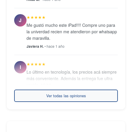
colores.
★★★★★
J
Me gustó mucho este iPad!!!! Compre uno para
la univerdad recien me atendieron por whatsapp
de maravilla.
Javiera H.
• hace 1 año
★★★★★
I
Lo último en tecnología, los precios acá siempre
más conveniente. Además la entrega fue ultra
rapida. 10/10
Ignacio K.
• hace 2 años
Ver todas las opiniones
★★★★★
N
Probe un ipad pro y era demasiado para mis
necesidades. Ahora con este modelo estoy
encantado. Está perfecto y va muy fluido. No he