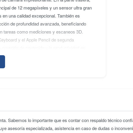
ncipal de 12 megapíxeles y un sensor ultra gran
os en una calidad excepcional. También es
cción de profundidad avanzada, beneficiando
 en tareas como mediciones y escaneos 3D.
 Keyboard y el Apple Pencil de segunda
la creación de contenido y la productividad en
cterísticas de vanguardia y diseño elegante, el
n referente en la categoría de tablets premium.
ta. Sabemos lo importante que es contar con respaldo técnico confia
uye asesoría especializada, asistencia en caso de dudas o inconveni