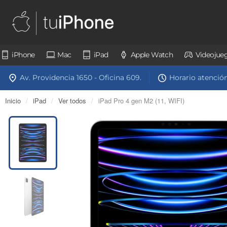
iPhone
Mac
iPad
Apple Watch
Videojue
Av. Providencia 1650 - Oficina 609.
Horario atención:
Inicio
/
iPad
/
Ver todos
/
iPad Pro 4 gen M2 (11, WIFI)