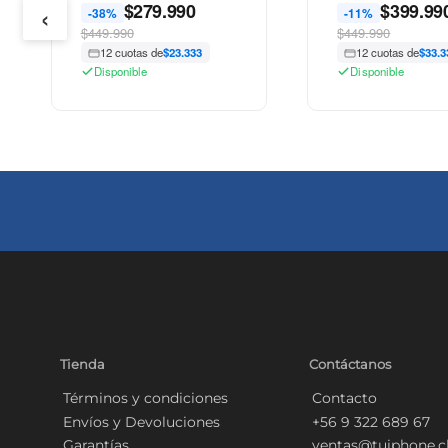
‹
$
279.990
$
399.99
-38%
-11%
$449.990
$449.990
12 cuotas de
$23.333
12 cuotas de
$33.3
Disponible
Disponible
Tienda
Contáctanos
Términos y condiciones
Contacto
Envíos y Devoluciones
+56 9 322 689 67
Garantías
ventas@tuiphone.c