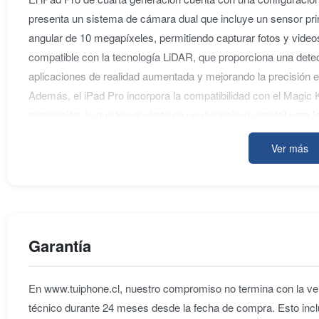
presenta un sistema de cámara dual que incluye un sensor pri
angular de 10 megapíxeles, permitiendo capturar fotos y vide
compatible con la tecnología LiDAR, que proporciona una dete
aplicaciones de realidad aumentada y mejorando la precisión
Además, el iPad Pro incorpora la compatibilidad con el Magic
generación, lo que lo convierte en un dispositivo versátil para 
movimiento. Con una combinación de rendimiento superior, cara
Ver más
iPad Pro de cuarta generación 11 pulgadas se posiciona como u
Garantía
En www.tuiphone.cl, nuestro compromiso no termina con la ven
técnico durante 24 meses desde la fecha de compra. Esto incl