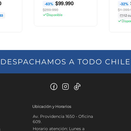
0
$
99.990
-63%
-32%
$269.990
$1.399.
Disponible
33
12 c
Dispo
DESPACHAMOS A TODO CHILE
Ubicación y Horarios
Av. Providencia 1650 - Oficina
609.
Horario atención: Lunes a
l