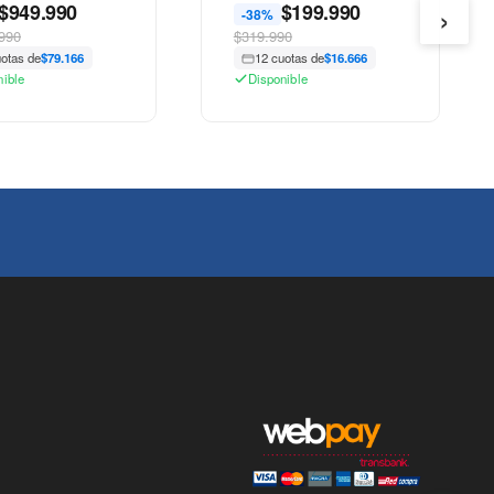
›
$
949.990
$
199.990
-38%
990
$319.990
uotas de
$79.166
12 cuotas de
$16.666
nible
Disponible