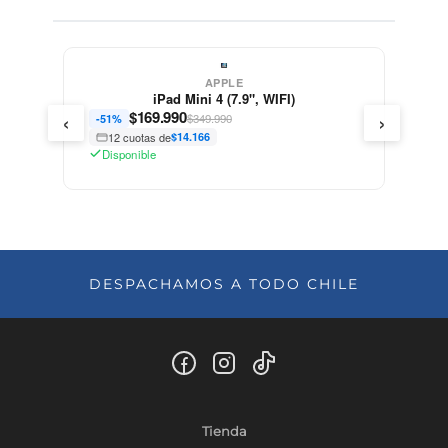
APPLE
iPad Mini 4 (7.9", WIFI)
‹
›
$
169.990
$349.990
-51%
12 cuotas de
$14.166
Disponible
DESPACHAMOS A TODO CHILE
Tienda