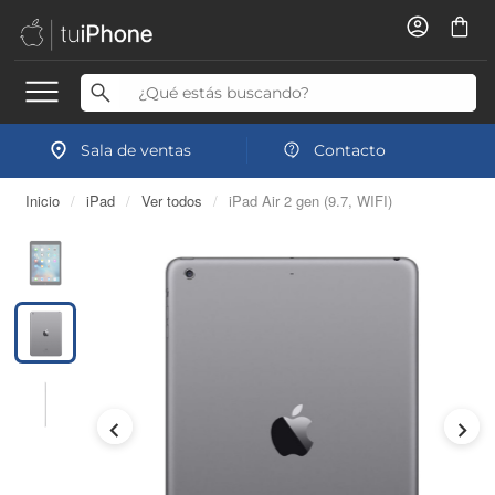
Sala de ventas
Contacto
Inicio
/
iPad
/
Ver todos
/
iPad Air 2 gen (9.7, WIFI)