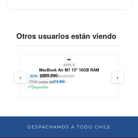
Otros usuarios están viendo
APPLE
MacBook Air M1 13" 16GB RAM
‹
›
$
899.990
$2.299.990
-61%
12 cuotas de
$74.999
Disponible
DESPACHAMOS A TODO CHILE