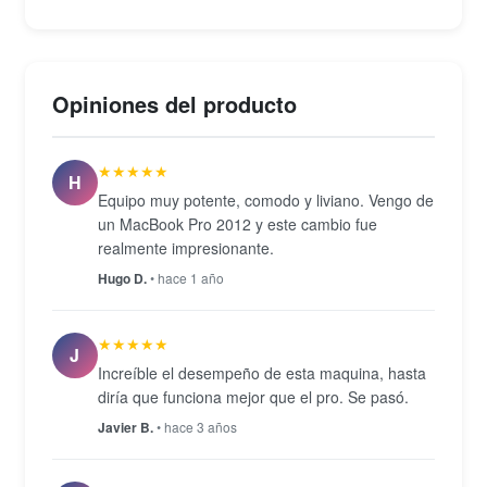
de cuatro parlantes con Audio Espacial y el arreglo
de tres micrófonos completan una experiencia de
trabajo y entretenimiento que no exige compromisos
Opiniones del producto
de portabilidad: con 1,24 kg y un perfil ultrafino, es
uno de los portátiles Mac más equilibrados que
★★★★★
Apple ha producido.
H
Equipo muy potente, comodo y liviano. Vengo de
un MacBook Pro 2012 y este cambio fue
realmente impresionante.
Hugo D.
• hace 1 año
★★★★★
J
Increíble el desempeño de esta maquina, hasta
diría que funciona mejor que el pro. Se pasó.
Javier B.
• hace 3 años