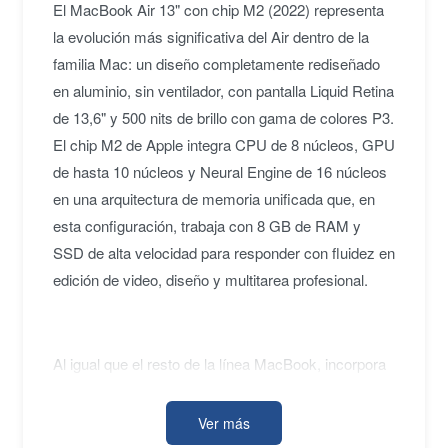
El MacBook Air 13" con chip M2 (2022) representa
la evolución más significativa del Air dentro de la
familia Mac: un diseño completamente rediseñado
en aluminio, sin ventilador, con pantalla Liquid Retina
de 13,6" y 500 nits de brillo con gama de colores P3.
El chip M2 de Apple integra CPU de 8 núcleos, GPU
de hasta 10 núcleos y Neural Engine de 16 núcleos
en una arquitectura de memoria unificada que, en
esta configuración, trabaja con 8 GB de RAM y
SSD de alta velocidad para responder con fluidez en
edición de video, diseño y multitarea profesional.
Al igual que el resto de la línea MacBook, incorpora
Magic Keyboard retroiluminado con Touch ID,
trackpad Force Touch y conectividad Thunderbolt /
Ver más
USB 4 de doble puerto más MagSafe 3. El sistema