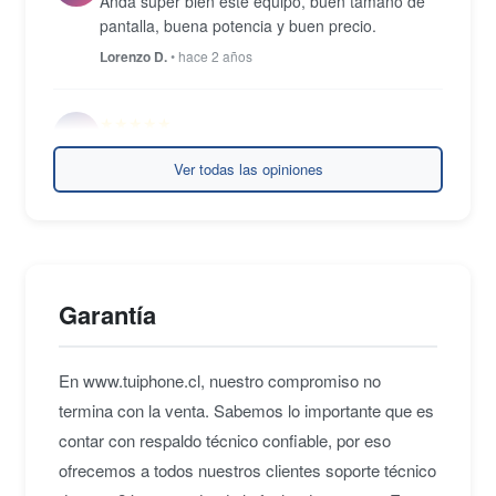
Anda super bien este equipo, buen tamaño de
pantalla, buena potencia y buen precio.
Lorenzo D.
• hace 2 años
★★★★★
S
Realmente contenta con este equipo, la pantalla
Ver todas las opiniones
de 15 pulgadas me deja trabajar muy
cómodamente. Es muy rapido gracias al
procesador intel i7 y disco solido con harta
capacidad. Se ve muy bien, muchas gracias
Sofia B.
• hace 3 años
Garantía
En www.tuiphone.cl, nuestro compromiso no
termina con la venta. Sabemos lo importante que es
contar con respaldo técnico confiable, por eso
ofrecemos a todos nuestros clientes soporte técnico