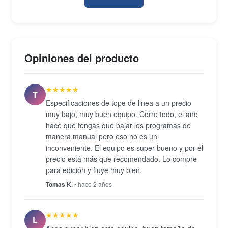
para su generación: Thunderbolt, FireWire 800, dos
puertos USB 2.0, Ethernet Gigabit y ranura SDXC.
El teclado retroiluminado y el trackpad de vidrio
facilitan sesiones largas, mientras que la cámara
Opiniones del producto
FaceTime HD y los altavoces estéreo con
micrófono integrado cubren las necesidades
★★★★★
básicas de comunicación y audio.
T
Especificaciones de tope de linea a un precio
muy bajo, muy buen equipo. Corre todo, el año
hace que tengas que bajar los programas de
manera manual pero eso no es un
inconveniente. El equipo es super bueno y por el
precio está más que recomendado. Lo compre
para edición y fluye muy bien.
Tomas K.
• hace 2 años
★★★★★
L