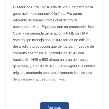
El MacBook Pro 15? A1286 de 2011 es parte de la
generación que consolidó la línea Pro como
referente de trabajo profesional dentro del
ecosistema Mac. Equipado con un procesador Intel
Core i7 de segunda generación y 8 GB de RAM,
este equipo maneja con soltura tareas de edición,
desarrollo y producción que demandan músculo de
cómputo sostenido. Su pantalla de 15,4? con
resolución 1440 × 900 ofrece un área de trabajo
generosa, y el SSD de 480 GB reemplaza la unidad
original, acortando considerablemente los tiempos
de arranque y acceso a archivos.
El chasis de aluminio unibody característico de la
familia MacBook Pro aloja conectividad completa
Ver más