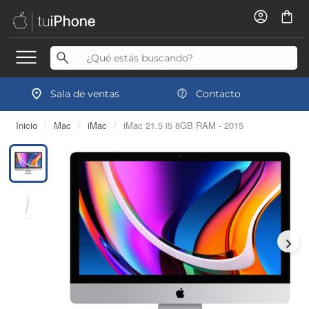
Sala de ventas
Contacto
Inicio
/
Mac
/
iMac
/
iMac 21.5 i5 8GB RAM - 2015