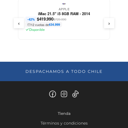
APPLE
iMac 21.5" i5 8GB RAM - 2014
$
419.990
$729.990
-42%
‹
›
12 cuotas de
$34.999
Disponible
DESPACHAMOS A TODO CHILE
Tienda
Términos y condiciones