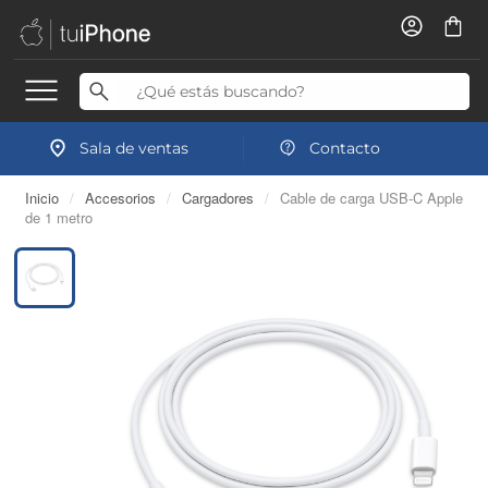
Sala de ventas
Contacto
Inicio
/
Accesorios
/
Cargadores
/
Cable de carga USB-C Apple
de 1 metro