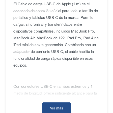
El Cable de carga USB-C de Apple (1 m) es el
accesorio de conexión oficial para toda la familia de
portátiles y tabletas USB-C de la marca. Permite
cargar, sincronizar y transferir datos entre
dispositivos compatibles, incluidos MacBook Pro,
MacBook Air, MacBook de 12?, iPad Pro, iPad Air e
iPad mini de sexta generación. Combinado con un
adaptador de corriente USB-C, el cable habilita la
funcionalidad de carga rápida disponible en esos
equipos.
Con conectores USB-C en ambos extremos y 1
metro de longitud, ofrece suficiente alcance para la
mayoría de los escenarios de escritorio o viaje. Su
construcción corresponde al estándar de accesorios
Ver más