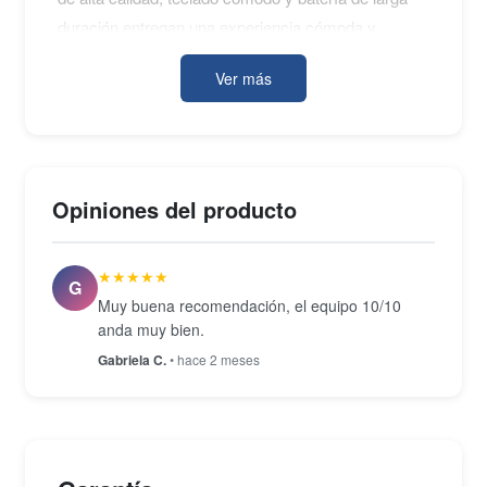
duración entregan una experiencia cómoda y
confiable tanto para usuarios profesionales como
Ver más
para quienes buscan un equipo práctico y duradero.
Opiniones del producto
★★★★★
G
Muy buena recomendación, el equipo 10/10
anda muy bien.
Gabriela C.
• hace 2 meses