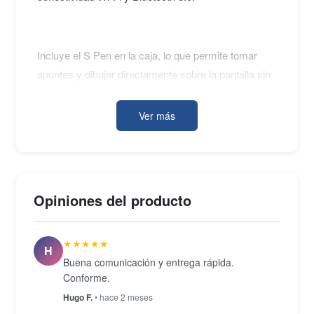
Incluye el S Pen en la caja, lo que permite tomar
apuntes y dibujar directamente sobre la pantalla sin
accesorio adicional. Los altavoces estéreo
sintonizados por AKG, la cámara trasera de 8 MP y
Ver más
la frontal de 5 MP completan un conjunto equilibrado
para videollamadas, lectura de documentos y
visualización de video.
Opiniones del producto
★★★★★
H
Buena comunicación y entrega rápida.
Conforme.
Hugo F.
• hace 2 meses