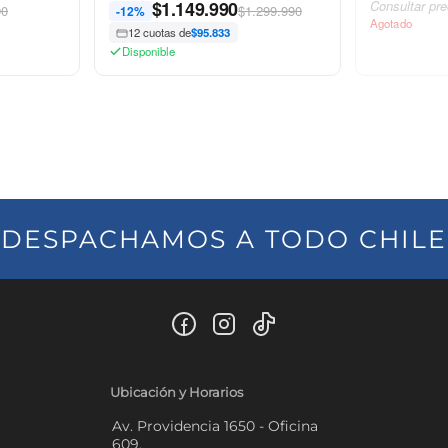
$
1.149.990
Consultar pre
90
$1.299.990
-12%
Agotado
12 cuotas de
$95.833
Disponible
DESPACHAMOS A TODO CHILE
Ubicación y Horarios
Av. Providencia 1650 - Oficina
609.