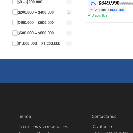
$0 – $200.000
$
649.990
1
$699.9
-7%
12 cuotas de
$54.166
$200.000 – $400.000
2
Disponible
$400.000 – $600.000
1
$600.000 – $800.000
1
$1.000.000 – $1.200.000
1
Tienda
Contáctanos
Términos y condiciones
Contacto