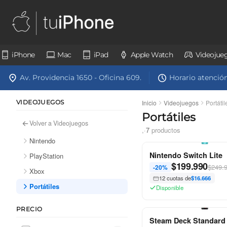
iPhone
Mac
iPad
Apple Watch
Videojue
Av. Providencia 1650 - Oficina 609.
Horario atención:
VIDEOJUEGOS
Inicio
Videojuegos
Portátil
Portátiles
Volver a Videojuegos
,
·
7
productos
Nintendo
Nintendo Switch Lite
PlayStation
$
199.990
$249.
-20%
Xbox
12 cuotas de
$16.666
Portátiles
Disponible
PRECIO
Steam Deck Standard