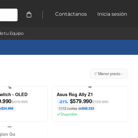
Contáctanos
Inicia sesión
e tu Equipo
Menor precio
witch - OLED
Asus Rog Ally Z1
9.990
$
579.990
$419.990
$729.990
-21%
e
$24.999
12 cuotas de
$48.333
Disponible
gion Go