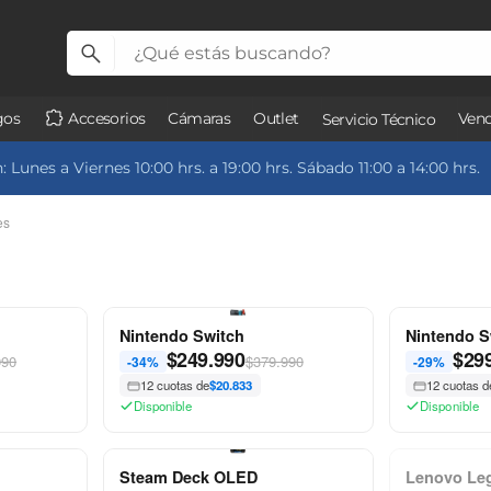
gos
Accesorios
Cámaras
Outlet
Vend
Servicio Técnico
 Lunes a Viernes 10:00 hrs. a 19:00 hrs. Sábado 11:00 a 14:00 hrs.
es
Nintendo Switch
Nintendo S
$
249.990
$
29
990
$379.990
-34%
-29%
12 cuotas de
$20.833
12 cuotas d
Disponible
Disponible
Steam Deck OLED
Lenovo Le