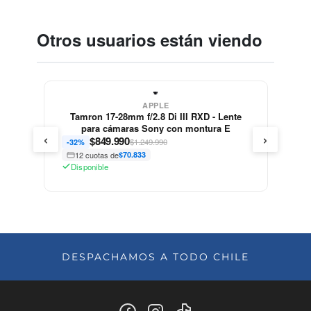
Otros usuarios están viendo
APPLE
Tamron 17-28mm f/2.8 Di III RXD - Lente
para cámaras Sony con montura E
‹
›
$
849.990
$1.249.990
-32%
12 cuotas de
$70.833
Disponible
DESPACHAMOS A TODO CHILE