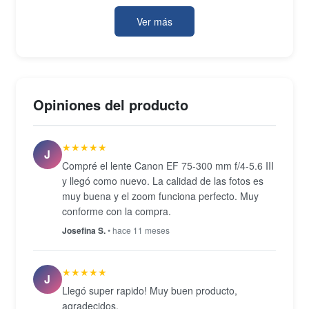
g, el lente resulta manejable en sesiones
Ver más
prolongadas. La apertura máxima varía entre f/4 en
el extremo ancho y f/5.6 en el extremo tele, mientras
que la apertura mínima llega a f/32, lo que permite
ajustar la profundidad de campo en distintas
Opiniones del producto
condiciones de luz. Es una opción concreta para
fotógrafos que buscan alcance tele sin recurrir a
★★★★★
equipos de mayor envergadura.
J
Compré el lente Canon EF 75-300 mm f/4-5.6 III
y llegó como nuevo. La calidad de las fotos es
muy buena y el zoom funciona perfecto. Muy
conforme con la compra.
Josefina S.
• hace 11 meses
★★★★★
J
Llegó super rapido! Muy buen producto,
agradecidos.