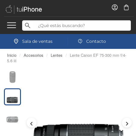
Sala de ventas
Contacto
Inicio
/
Accesorios
/
Lentes
/
Lente Canon EF 75-300 mm f/4-
5.6 iii