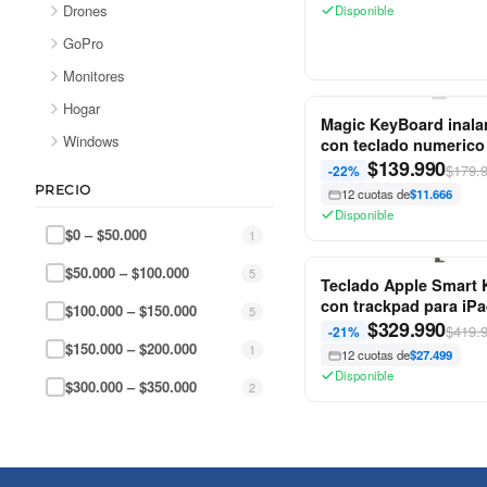
Drones
Disponible
GoPro
Monitores
Hogar
Magic KeyBoard inal
Windows
con teclado numerico
$
139.990
$179.
-22%
PRECIO
12 cuotas de
$11.666
Disponible
$0 – $50.000
1
$50.000 – $100.000
5
Teclado Apple Smart
con trackpad para iPa
$100.000 – $150.000
5
10,9” y iPad Pro de 11
$
329.990
$419.
-21%
$150.000 – $200.000
1
12 cuotas de
$27.499
Disponible
$300.000 – $350.000
2