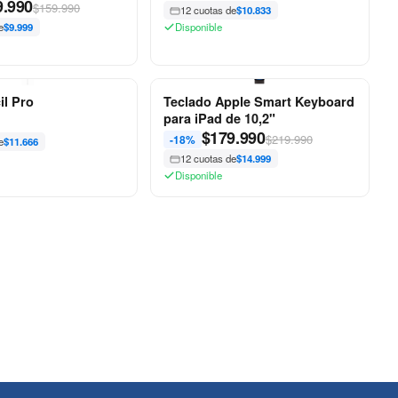
9.990
$159.990
12 cuotas de
$10.833
e
$9.999
Disponible
il Pro
Teclado Apple Smart Keyboard
para iPad de 10,2"
$
179.990
$219.990
-18%
e
$11.666
12 cuotas de
$14.999
Disponible