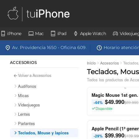
iPhone
Mac
iPad
Apple Watch
Videojue
Av. Providencia 1650 - Oficina 609.
Horario atención:
ACCESORIOS
Inicio
Accesorios
Teclados
Teclados, Mous
Volver a Accesorios
Todos los productos de Acce
Audífonos
Magic Mouse 1st gen.
Micas
$
49.990
$89.990
-44%
Videojuegos
Disponible
Lentes
Parlantes
Apple Pencil (1ª gene
Teclados, Mouse y lapices
$
99.990
$139.99
-29%