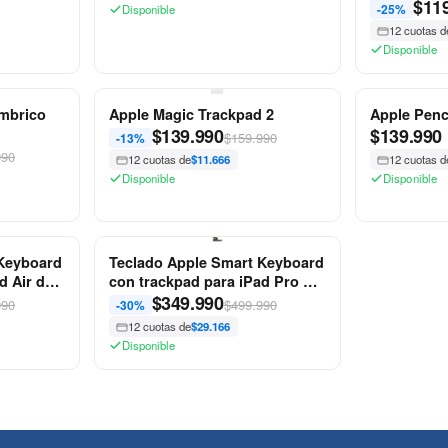
$
11
-25%
Disponible
12 cuotas d
Disponible
ambrico
Apple Magic Trackpad 2
Apple Penc
$
139.990
$
139.990
$159.990
-13%
990
12 cuotas de
$11.666
12 cuotas d
Disponible
Disponible
 Keyboard
Teclado Apple Smart Keyboard
d Air de
con trackpad para iPad Pro de
" - Negro
12,9"
$
349.990
990
$499.990
-30%
12 cuotas de
$29.166
Disponible