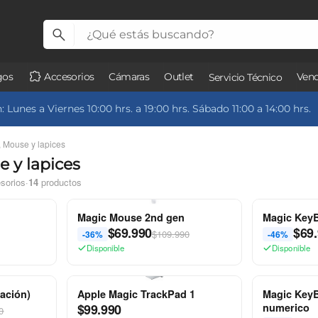
gos
Accesorios
Cámaras
Outlet
Vend
Servicio Técnico
 Lunes a Viernes 10:00 hrs. a 19:00 hrs. Sábado 11:00 a 14:00 hrs.
, Mouse y lapices
e y lapices
sorios
·
14
productos
Magic Mouse 2nd gen
Magic KeyB
$
69.990
$
69
$109.990
-36%
-46%
Disponible
Disponible
ración)
Apple Magic TrackPad 1
Magic KeyB
$
99.990
numerico
0