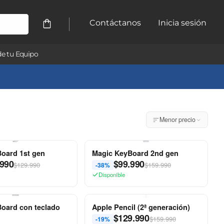
Contáctanos
Inicia sesión
e tu Equipo
Menor precio
oard 1st gen
Magic KeyBoard 2nd gen
.990
$
99.990
$129.990
$159.990
-38%
Disponible
oard con teclado
Apple Pencil (2ª generación)
$
129.990
$159.990
-19%