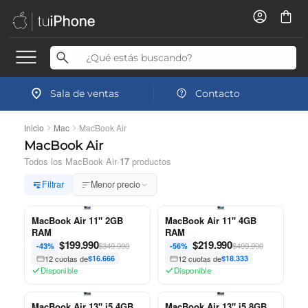
Sala de ventas
Contacto
Inicio
Mac
MacBook Air
MacBook Air
Todos los MacBook Air
·
17
productos
Filtrar
Menor precio
MacBook Air 11" 2GB
MacBook Air 11" 4GB
RAM
RAM
$
199.990
$
219.990
$349.990
$499.990
-43%
-56%
12 cuotas de
$16.666
12 cuotas de
$18.333
Disponible
Disponible
MacBook Air 13" i5 4GB
MacBook Air 13" i5 8GB