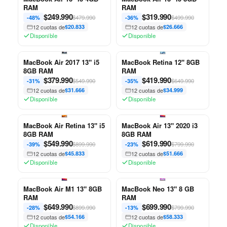
RAM
RAM
$
249.990
$
319.990
$479.990
$499.990
-48%
-36%
12 cuotas de
$20.833
12 cuotas de
$26.666
Disponible
Disponible
MacBook Air 2017 13" i5
MacBook Retina 12" 8GB
8GB RAM
RAM
$
379.990
$
419.990
$549.990
$649.990
-31%
-35%
12 cuotas de
$31.666
12 cuotas de
$34.999
Disponible
Disponible
MacBook Air Retina 13" i5
MacBook Air 13" 2020 i3
8GB RAM
8GB RAM
$
549.990
$
619.990
$899.990
$799.990
-39%
-23%
12 cuotas de
$45.833
12 cuotas de
$51.666
Disponible
Disponible
MacBook Air M1 13" 8GB
MacBook Neo 13" 8 GB
RAM
RAM
$
649.990
$
699.990
$899.990
$799.990
-28%
-13%
12 cuotas de
$54.166
12 cuotas de
$58.333
Disponible
Disponible