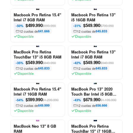
Macbook Pro Retina 15.4"
Macbook Pro Retina 13"
Intel i7 8GB RAM
i5 16GB RAM
$
499.990
$
549.990
$999.990
$799.990
-50%
-31%
12 cuotas de
$41.666
12 cuotas de
$45.833
Disponible
Disponible
MacBook Pro Retina
Macbook Pro Retina 13"
TouchBar 13" i5 8GB RAM
Intel i7 8GB RAM
$
549.990
$
549.990
$849.990
$949.990
-35%
-42%
12 cuotas de
$45.833
12 cuotas de
$45.833
Disponible
Disponible
Macbook Pro Retina 15.4"
MacBook Pro 13" 2020
Intel i7 16GB RAM
Touch Bar Intel i5 8GB
$
599.990
RAM
$
679.990
$1.299.990
$1.199.990
-54%
-43%
12 cuotas de
$49.999
12 cuotas de
$56.666
Disponible
Disponible
MacBook Neo 13" 8 GB
MacBook Pro Retina
RAM
TouchBar 15" i7 16GB