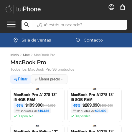
Sala de ventas
Contacto
Inicio
Mac
MacBook Pro
MacBook Pro
Todos los MacBook Pro
·
36
productos
Filtrar
Menor precio
MacBook Pro A1278 13"
MacBook Pro A1278 13"
i5 4GB RAM
i5 8GB RAM
$
199.990
$
269.990
$449.990
$599.990
-56%
-55%
12 cuotas de
$16.666
12 cuotas de
$22.499
Disponible
Disponible
MacBook Pro Retina 13"
MacBook Pro A1278 13"