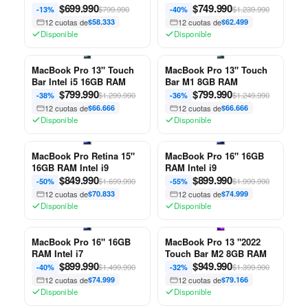
$
699.990
RAM
$
749.990
$799.990
$1.239.990
-13%
-40%
12 cuotas de
$58.333
12 cuotas de
$62.499
Disponible
Disponible
MacBook Pro 13" Touch
MacBook Pro 13" Touch
Bar Intel i5 16GB RAM
Bar M1 8GB RAM
$
799.990
$
799.990
$1.299.990
$1.249.990
-38%
-36%
12 cuotas de
$66.666
12 cuotas de
$66.666
Disponible
Disponible
MacBook Pro Retina 15"
MacBook Pro 16" 16GB
16GB RAM Intel i9
RAM Intel i9
$
849.990
$
899.990
$1.699.990
$1.999.990
-50%
-55%
12 cuotas de
$70.833
12 cuotas de
$74.999
Disponible
Disponible
MacBook Pro 16" 16GB
MacBook Pro 13 "2022
RAM Intel i7
Touch Bar M2 8GB RAM
$
899.990
$
949.990
$1.499.990
$1.399.990
-40%
-32%
12 cuotas de
$74.999
12 cuotas de
$79.166
Disponible
Disponible