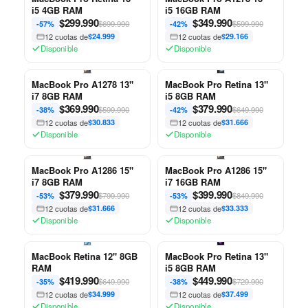
i5 4GB RAM
i5 16GB RAM
$
299.990
$
349.990
$699.990
$599.990
-57%
-42%
12 cuotas de
$24.999
12 cuotas de
$29.166
Disponible
Disponible
MacBook Pro A1278 13"
MacBook Pro Retina 13"
i7 8GB RAM
i5 8GB RAM
$
369.990
$
379.990
$599.990
$649.990
-38%
-42%
12 cuotas de
$30.833
12 cuotas de
$31.666
Disponible
Disponible
MacBook Pro A1286 15"
MacBook Pro A1286 15"
i7 8GB RAM
i7 16GB RAM
$
379.990
$
399.990
$799.990
$849.990
-53%
-53%
12 cuotas de
$31.666
12 cuotas de
$33.333
Disponible
Disponible
MacBook Retina 12" 8GB
MacBook Pro Retina 13"
RAM
i5 8GB RAM
$
419.990
$
449.990
$649.990
$729.990
-35%
-38%
12 cuotas de
$34.999
12 cuotas de
$37.499
Disponible
Disponible